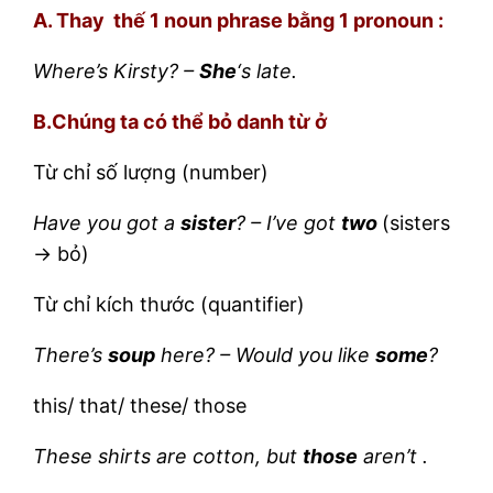
A. Thay thế 1 noun phrase bằng 1 pronoun :
Where’s Kirsty? –
She
‘s late.
B.Chúng ta có thể bỏ danh từ ở
Từ chỉ số lượng (number)
Have you got a
sister
? – I’ve got
two
(sisters
-> bỏ)
Từ chỉ kích thước (quantifier)
There’s
soup
here? – Would you like
some
?
this/ that/ these/ those
These shirts are cotton, but
those
aren’t .