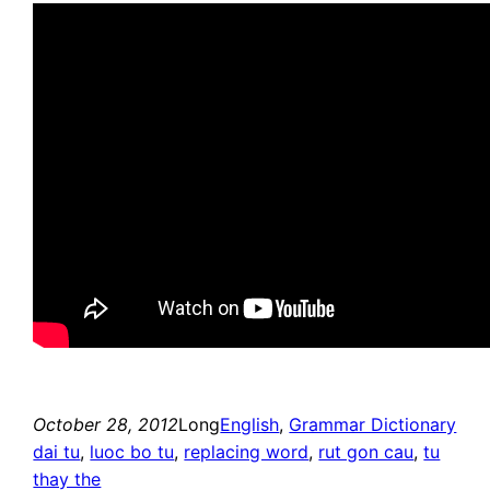
October 28, 2012
Long
English
, 
Grammar Dictionary
dai tu
, 
luoc bo tu
, 
replacing word
, 
rut gon cau
, 
tu
thay the