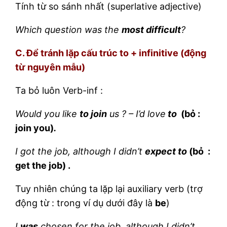
Tính từ so sánh nhất (superlative adjective)
Which question was the
most difficult
?
C. Để tránh lặp cấu trúc to + infinitive (động
từ nguyên mẫu)
Ta bỏ luôn Verb-inf :
Would you like
to join
us ? – I’d love
to
(bỏ :
join you)
.
I got the job, although I didn’t
expect to
(bỏ :
get the job) .
Tuy nhiên chúng ta lặp lại auxiliary verb (trợ
động từ : trong ví dụ dưới đây là
be
)
I
was
chosen for the job, although I didn’t