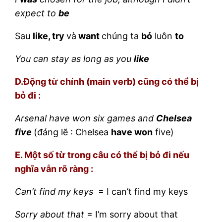
expect to
be
Sau
like, try
và
want
chúng ta
bỏ
luôn
to
You can stay as long as you
like
D.Động từ chính (main verb) cũng có thể bị
bỏ đi :
Arsenal have won six games and
Chelsea
five
(đáng lẽ : Chelsea
have won
five)
E. Một số từ trong câu có thể bị bỏ đi nếu
nghĩa vẫn rõ ràng :
Can’t find my keys
= I can’t find my keys
Sorry about that
= I’m sorry about that