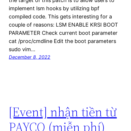
the target of this patch is to allow users to
implement lsm hooks by utilizing bpf
compiled code. This gets interesting for a
couple of reasons: LSM ENABLE KRSI BOOT
PARAMETER Check current boot parameter
cat /proc/cmdline Edit the boot parameters
sudo vim…
December 8, 2022
[Event] nhận tiền từ
PAYCO (miễn phí)