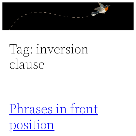
Skip
to
content
Tag:
inversion
clause
Phrases in front
position