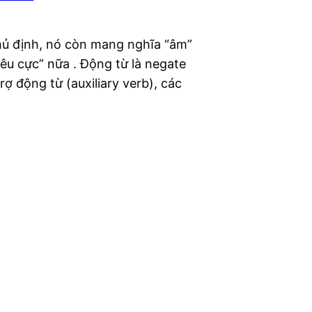
phủ định, nó còn mang nghĩa “âm”
êu cực” nữa . Động từ là negate
rợ động từ (auxiliary verb), các