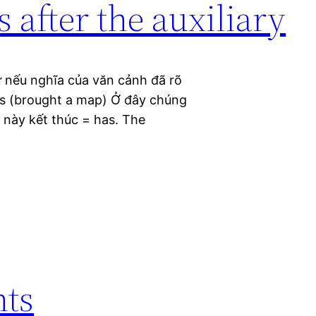
 after the auxiliary
ừ nếu nghĩa của văn cảnh đã rõ
has (brought a map) Ở đây chúng
 này kết thúc = has. The
nts