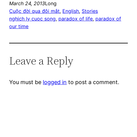
March 24, 2013
Long
Cuộc đời qua đôi mắt
, 
English
, 
Stories
nghich ly cuoc song
, 
paradox of life
, 
paradox of
our time
Leave a Reply
You must be
logged in
to post a comment.