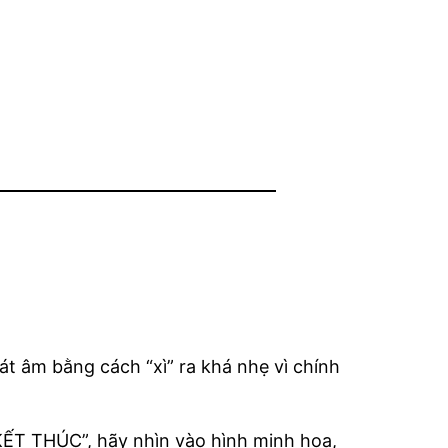
phát âm bằng cách “xì” ra khá nhẹ vì chính
KẾT THÚC”, hãy nhìn vào hình minh họa,