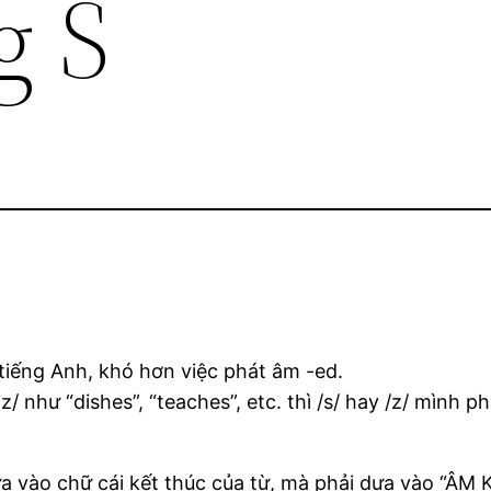
g S
 tiếng Anh, khó hơn việc phát âm -ed.
z/ như “dishes”, “teaches”, etc. thì /s/ hay /z/ mình 
a vào chữ cái kết thúc của từ, mà phải dựa vào “ÂM 