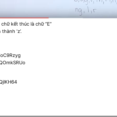
 chữ kết thúc là chữ “E”
 thành ‘z’.
6FoC9Rzyg
UpQOmkSRUo
QjlKH64