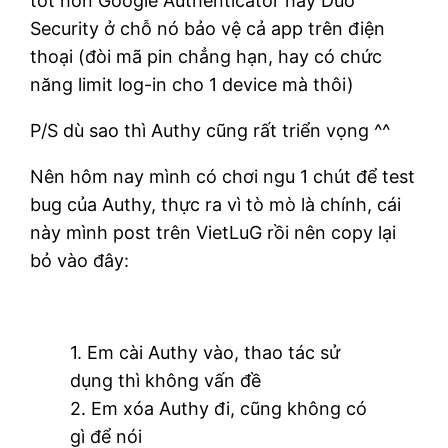
tốt hơn Google Authenticator hay Duo
Security ở chỗ nó bảo vệ cả app trên điện
thoại (đòi mã pin chẳng hạn, hay có chức
năng limit log-in cho 1 device mà thôi)
P/S dù sao thì Authy cũng rất triển vọng ^^
Nên hôm nay mình có chơi ngu 1 chút để test
bug của Authy, thực ra vì tò mò là chính, cái
này mình post trên VietLuG rồi nên copy lại
bỏ vào đây:
1. Em cài Authy vào, thao tác sử
dụng thì không vấn đề
2. Em xóa Authy đi, cũng không có
gì để nói