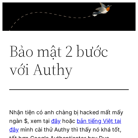
Skip
to
content
Bảo mật 2 bước
với Authy
Nhận tiện có anh chàng bị hacked mất mấy
ngàn $, xem tại
đây
hoặc
bản tiếng Việt tại
đây
mình cài thử Authy thì thấy nó khá tốt,