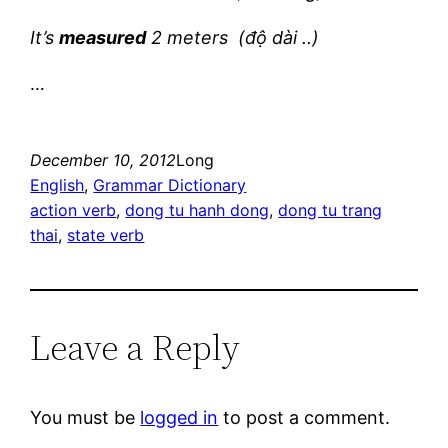
It’s
measured
2 meters (độ dài ..)
…
December 10, 2012
Long
English
, 
Grammar Dictionary
action verb
, 
dong tu hanh dong
, 
dong tu trang
thai
, 
state verb
Leave a Reply
You must be
logged in
to post a comment.