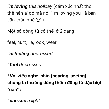
I
‘m loving
this holiday
(cảm xúc nhất thời,
thế nên ai đó mà nói “I’m loving you” là bạn
cẩn thận nhé ^_^ )
Một số động từ có thể ở 2 dạng :
feel, hurt, lie, look, wear
I
‘m feeling
depressed.
I
feel
depressed.
*Với việc nghe, nhìn (hearing, seeing),
chúng ta thường dùng thêm động từ đặc biệt
“can” :
I
can see
a light