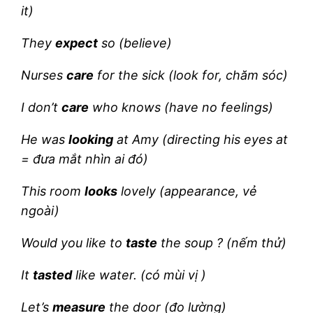
it)
They
expect
so (believe)
Nurses
care
for the sick (look for, chăm sóc)
I don’t
care
who knows (have no feelings)
He was
looking
at Amy (directing his eyes at
= đưa mắt nhìn ai đó)
This room
looks
lovely (appearance, vẻ
ngoài)
Would you like to
taste
the soup ? (nếm thử)
It
tasted
like water. (có mùi vị )
Let’s
measure
the door (đo lường)