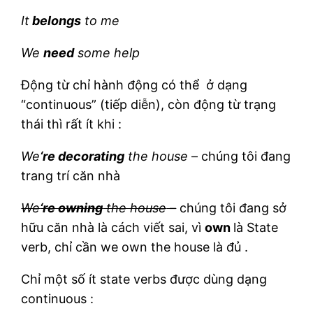
It
belongs
to me
We
need
some help
Động từ chỉ hành động có thể ở dạng
“continuous” (tiếp diễn), còn động từ trạng
thái thì rất ít khi :
We
‘re decorating
the house
– chúng tôi đang
trang trí căn nhà
We
‘re owning
the house
–
chúng tôi đang sở
hữu căn nhà là cách viết sai, vì
own
là State
verb, chỉ cần we own the house là đủ .
Chỉ một số ít state verbs được dùng dạng
continuous :