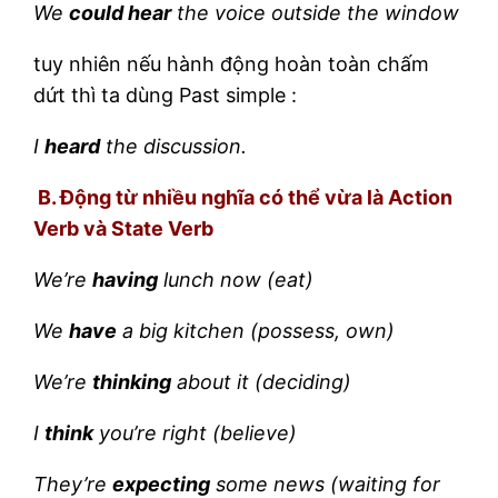
We
could hear
the voice outside the window
tuy nhiên nếu hành động hoàn toàn chấm
dứt thì ta dùng Past simple :
I
heard
the discussion.
B. Động từ nhiều nghĩa có thể vừa là Action
Verb và State Verb
We’re
having
lunch now (eat)
We
have
a big kitchen (possess, own)
We’re
thinking
about it (deciding)
I
think
you’re right (believe)
They’re
expecting
some news (waiting for