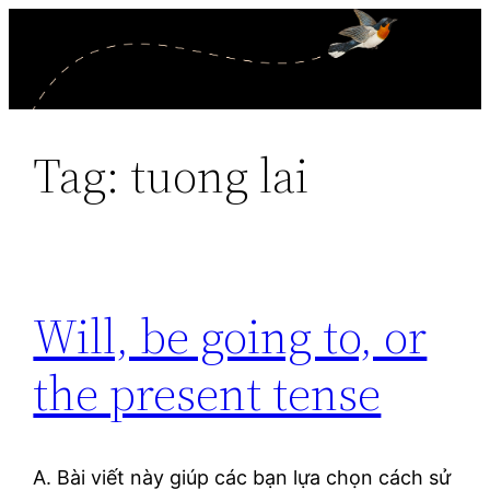
Skip
to
content
Tag:
tuong lai
Will, be going to, or
the present tense
A. Bài viết này giúp các bạn lựa chọn cách sử