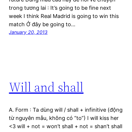
trong tương lai : It’s going to be fine next
week I think Real Madrid is going to win this
match Ở đây be going to…
January 20, 2013
Will and shall
A. Form : Ta dùng will / shall + infinitive (động
từ nguyên mẫu, không có “to”) I will kiss her
<3 will + not = won’t shall + not = shan’t shall