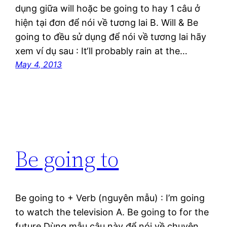
dụng giữa will hoặc be going to hay 1 câu ở
hiện tại đơn để nói về tương lai B. Will & Be
going to đều sử dụng để nói về tương lai hãy
xem ví dụ sau : It‘ll probably rain at the…
May 4, 2013
Be going to
Be going to + Verb (nguyên mẫu) : I’m going
to watch the television A. Be going to for the
future Dùng mẫu câu này để nói về chuyện