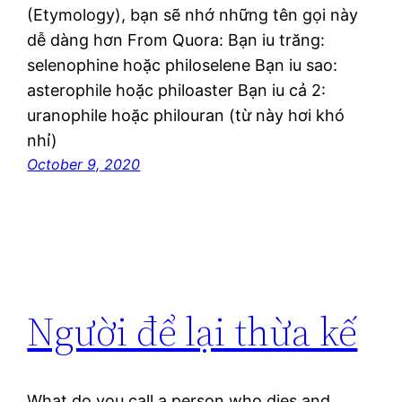
(Etymology), bạn sẽ nhớ những tên gọi này
dễ dàng hơn From Quora: Bạn iu trăng:
selenophine hoặc philoselene Bạn iu sao:
asterophile hoặc philoaster Bạn iu cả 2:
uranophile hoặc philouran (từ này hơi khó
nhỉ)
October 9, 2020
Người để lại thừa kế
What do you call a person who dies and