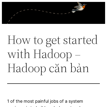
Skip
to
content
How to get started
with Hadoop –
Hadoop căn bản
1 of the most painful jobs of a system