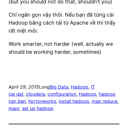
(but you should not do that, shouldn’t you)
Chỉ ngắn gọn vậy thôi. Nếu bạn đã từng cài
Hadoop bằng cách tải từ Apache về thì thấy
rất mệt mỏi.
Work smarter, not harder (well, actually we
should be working harder, sometimes)
April 29, 2015
Long
Big Data
, 
Hadoop
, 
IT
cai dat
, 
cloudera
, 
configuration
, 
Hadoop
, 
hadoop
can ban
, 
hortonworks
, 
install hadoop
, 
map reduce
, 
mapr
, 
set up hadoop