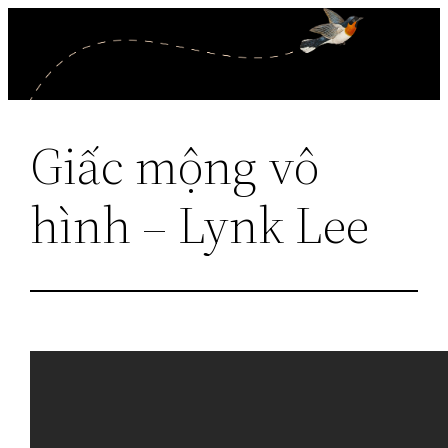
Skip
to
content
Giấc mộng vô
hình – Lynk Lee