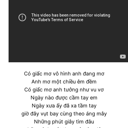
Có giấc mơ vô hình anh đang mơ
Anh mơ một chiều êm đềm
Có giấc mơ anh tưởng như vu vơ
Ngày nào được cầm tay em
Ngày xưa ấy đã xa tầm tay
giờ đây vụt bay cùng theo áng mây
Những phút giây tìm đâu