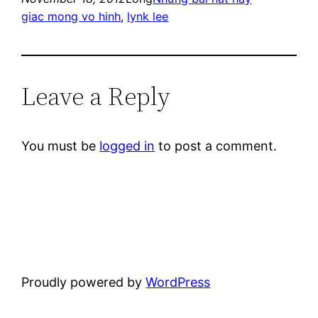
giac mong vo hinh
, 
lynk lee
Leave a Reply
You must be
logged in
to post a comment.
Proudly powered by
WordPress