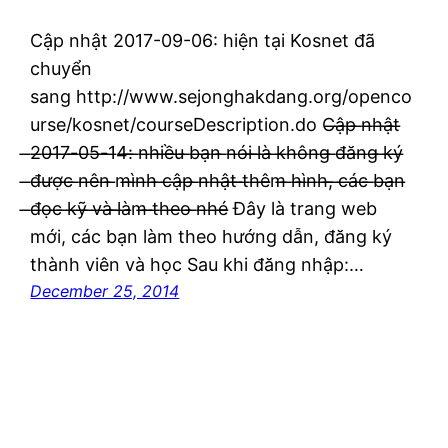
Cập nhật 2017-09-06: hiện tại Kosnet đã
chuyển
sang http://www.sejonghakdang.org/openco
urse/kosnet/courseDescription.do C̶ậ̶p̶ ̶n̶h̶ậ̶t̶
̶2̶0̶1̶7̶-̶0̶5̶-̶1̶4̶:̶ ̶n̶h̶i̶ề̶u̶ ̶b̶ạ̶n̶ ̶n̶ó̶i̶ ̶l̶à̶ ̶k̶h̶ô̶n̶g̶ ̶đ̶ă̶n̶g̶ ̶k̶ý̶
̶đ̶ư̶ợ̶c̶ ̶n̶ê̶n̶ ̶m̶ì̶n̶h̶ ̶c̶ậ̶p̶ ̶n̶h̶ậ̶t̶ ̶t̶h̶ê̶m̶ ̶h̶ì̶n̶h̶,̶ ̶c̶á̶c̶ ̶b̶ạ̶n̶
̶đ̶ọ̶c̶ ̶k̶ỹ̶ ̶v̶à̶ ̶l̶à̶m̶ ̶t̶h̶e̶o̶ ̶n̶h̶é̶ Đây là trang web
mới, các bạn làm theo hướng dẫn, đăng ký
thành viên và học Sau khi đăng nhập:…
December 25, 2014