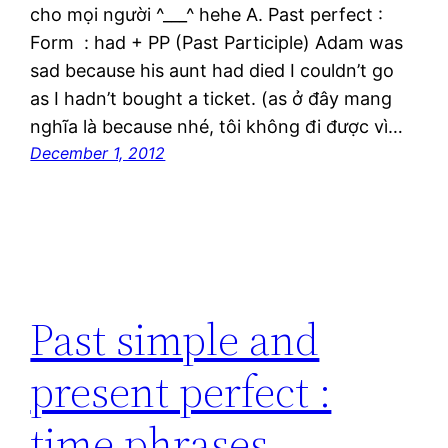
cho mọi người ^___^ hehe A. Past perfect :
Form : had + PP (Past Participle) Adam was
sad because his aunt had died I couldn’t go
as I hadn’t bought a ticket. (as ở đây mang
nghĩa là because nhé, tôi không đi được vì…
December 1, 2012
Past simple and
present perfect :
time phrases