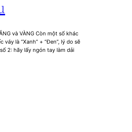
u
TRẮNG và VÀNG Còn một số khác
váy là “Xanh” + “Đen”, lý do sẽ
số 2: hãy lấy ngón tay làm dải